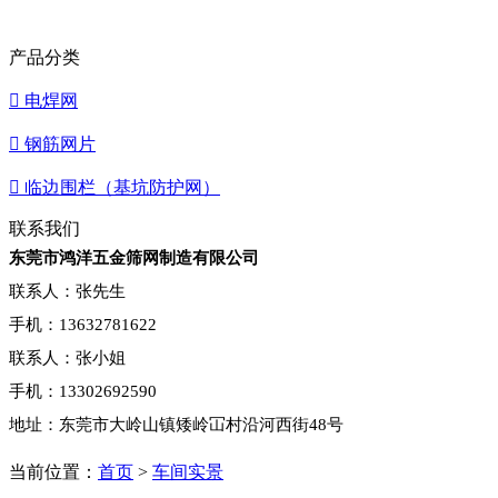
产品分类

电焊网

钢筋网片

临边围栏（基坑防护网）
联系我们
东莞市鸿洋五金筛网制造有限公司
联系人：张先生
手机：13632781622
联系人：张小姐
手机：13302692590
地址：东莞市大岭山镇矮岭冚村沿河西街48号
当前位置：
首页
>
车间实景