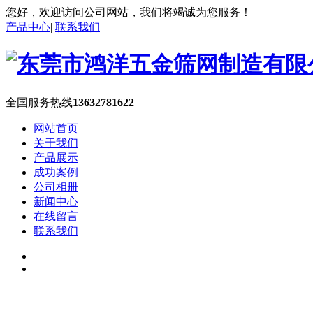
您好，欢迎访问公司网站，我们将竭诚为您服务！
产品中心
|
联系我们
全国服务热线
13632781622
网站首页
关于我们
产品展示
成功案例
公司相册
新闻中心
在线留言
联系我们